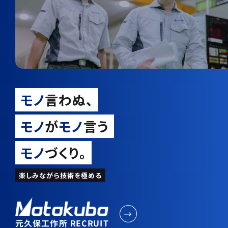
モノ
言わぬ、
モノ
が
モノ
言う
モノ
づくり。
楽しみながら技術を極める
→
元久保工作所 RECRUIT